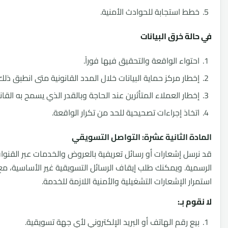
ط استجابة للحوادث الأمنية.
لة خرق البيانات
تواء الواقعة والتحقيق فيها فوراً.
طار مركز حماية البيانات خلال المدد القانونية متى انطبق ذلك.
طار العملاء المتأثرين عند الحاجة وبالقدر الذي يسمح به القانون.
خاذ إجراءات تصحيحية للحد من تكرار الواقعة.
ة الثانية عشرة: التواصل التسويقي
سل إشعارات أو رسائل تعريفية بالعروض والخدمات عبر القنوات
ية. ويمكنك طلب إيقاف الرسائل التسويقية غير الأساسية، مع
ار الإشعارات التشغيلية والأمنية اللازمة للخدمة.
م بـ:
ع رقم الهاتف أو البريد الإلكتروني لأي جهة تسويقية.