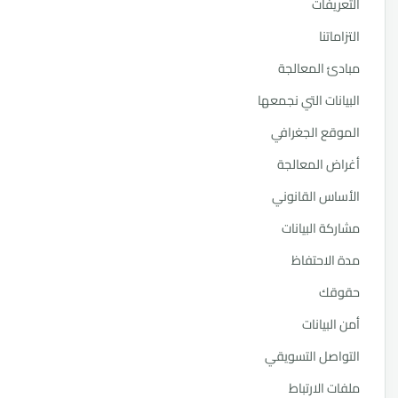
ريفات
ماتنا
ئ المعالجة
انات التي نجمعها
قع الجغرافي
ض المعالجة
اس القانوني
كة البيانات
الاحتفاظ
قك
البيانات
اصل التسويقي
ت الارتباط