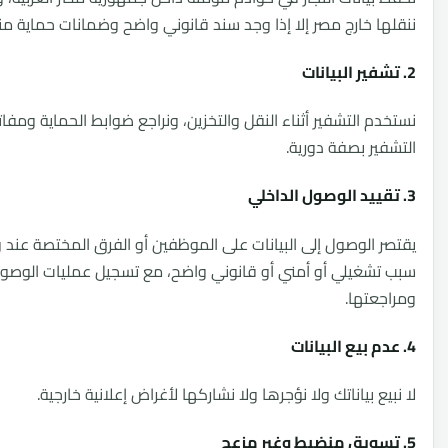
ا خارج مصر إلا إذا وجد سند قانوني واضح وضمانات حماية مناسبة.
م التشفير أثناء النقل والتخزين، ونراجع ضوابط الحماية ومفاتيح
ير بصفة دورية.
 الوصول إلى البيانات على الموظفين أو الفرق المختصة عند وجود
شغيلي أو أمني أو قانوني واضح، مع تسجيل عمليات الوصول
عتها.
ع بياناتك ولا نؤجرها ولا نشاركها لأغراض إعلانية خارجية.