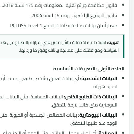
نون مكافحة جرائم تقنية المعلومات رقم 175 لسنة 2018.
نون التوقيع الإلكتروني رقم 15 لسنة 2004.
يار أمان بيانات صناعة بطاقات الدفع PCI DSS Level 1.
ويه:
استخدامك لخدمات كاش مصر يعني إقرارك بالاطلاع على هذه
سياسة وموافقتك على معالجة بياناتك وفق ما ورد بها.
ة الأولى: التعريفات الأساسية
بيانات الشخصية:
أي بيانات تتعلق بشخص طبيعي محدد أو يمكن
ديد هويته.
بيانات ذات الطابع الخاص:
البيانات الحساسة، مثل البيانات المالية أو
بيومترية متى كانت لازمة للتحقق.
بيانات البيومترية:
بيانات الخصائص الجسدية أو الحيوية، مثل صورة
وجه عند طلبها للتحقق.
معالجة:
أي إجراء يرد على البيانات، مثل الجمع أو التخزين أو