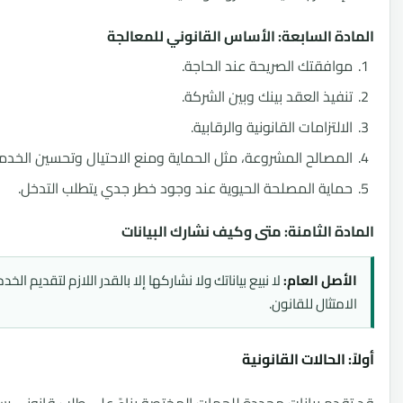
ة السابعة: الأساس القانوني للمعالجة
افقتك الصريحة عند الحاجة.
فيذ العقد بينك وبين الشركة.
التزامات القانونية والرقابية.
مصالح المشروعة، مثل الحماية ومنع الاحتيال وتحسين الخدمة.
اية المصلحة الحيوية عند وجود خطر جدي يتطلب التدخل.
ة الثامنة: متى وكيف نشارك البيانات
أصل العام:
لا نبيع بياناتك ولا نشاركها إلا بالقدر اللازم لتقديم الخدمة أو
متثال للقانون.
 الحالات القانونية
دم بيانات محددة للجهات المختصة بناءً على طلب قانوني رسمي،