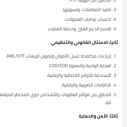
فيذ المعاملات وتسويتها.
تساب وصرف العمولات.
ديم الدعم الفني وخدمة العملاء.
ً: الامتثال القانوني والتنظيمي
راءات مكافحة غسل الأموال وتمويل الإرهاب AML/CFT.
عناية الواجبة والمعززة CDD/EDD.
استجابة للأوامر القضائية والرقابية.
التزامات الضريبية والرقابية.
تحقق من قوائم العقوبات والأشخاص ذوي المخاطر المرتفعة متى
م.
: الأمن والحماية