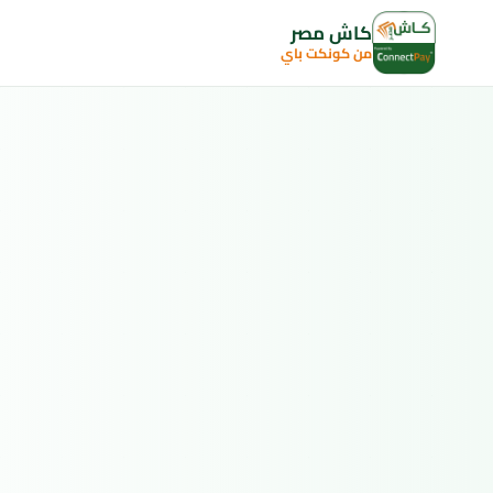
كاش مصر
من كونكت باي