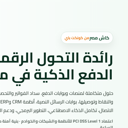
كاش مصر
من كونكت باي
رائدة التحول الرق
الدفع الذكية في م
حلول متكاملة لمنصات وبوابات الدفع، سداد الفواتير والتح
و
الاتصال، تكامل الذكاء الاصطناعي، التطوير البرمجي، ودعم الامتثال 
اعتماد PCI DSS Level 1 للأنظمة والشبكات والخوادم · ب
الساعة