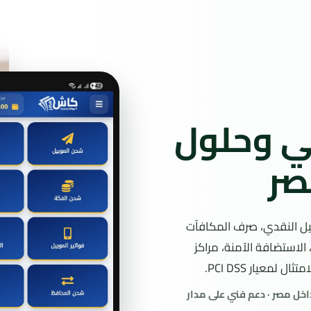
مي وحلول
صر
صيل النقدي، صرف المكافآت
النقاط وتوصيلها، بوابات الرسائل النصية، أنظمة CRM وERP، الاستضافة الآمنة، مراكز
لمعيار PCI DSS.
نية آمنة داخل مصر · دعم فني على مدار