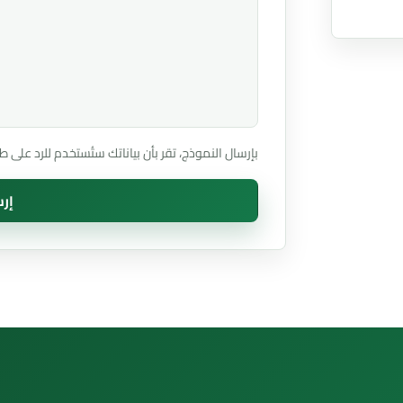
بإرسال النموذج، تقر بأن بياناتك ستُستخدم للرد على
إرس