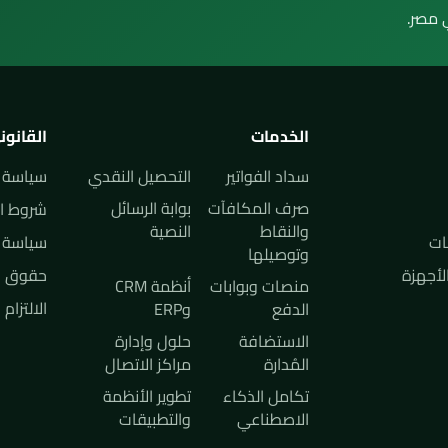
 مصر.
الخدمات
القانون
سداد الفواتير
التحصيل النقدي
سياسة 
صرف المكافآت
بوابة الرسائل
شروط ال
والنقاط
النصية
ات
سياسة ا
وتوصيلها
لأجهزة
حقوق ا
منصات وبوابات
أنظمة CRM
الالتزام
الدفع
وERP
الاستضافة
حلول وإدارة
المُدارة
مراكز الاتصال
تكامل الذكاء
تطوير الأنظمة
الاصطناعي
والتطبيقات