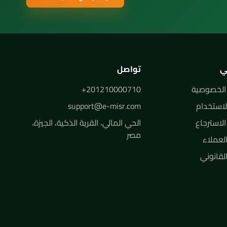
ي
تواصل
الخصوصية
+201210000710
استخدام
support@e-misr.com
لاسترجاع
الحي المالي، القرية الذكية، الجيزة،
مصر
لعملاء
 القانوني